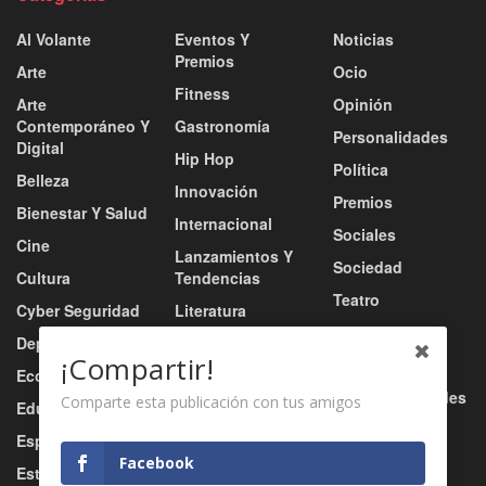
Al Volante
Eventos Y
Noticias
Premios
Arte
Ocio
Fitness
Arte
Opinión
Contemporáneo Y
Gastronomía
Personalidades
Digital
Hip Hop
Política
Belleza
Innovación
Premios
Bienestar Y Salud
Internacional
Sociales
Cine
Lanzamientos Y
Sociedad
Cultura
Tendencias
Teatro
Cyber Seguridad
Literatura
Tecnología
Deportes
Moda
¡Compartir!
Turismo
Economía
Música
Tv / Radio / Redes
Comparte esta publicación con tus amigos
Educación
Música Urbana
Video
Esports
Nacional
Facebook
Estilo De Vida
Negocio