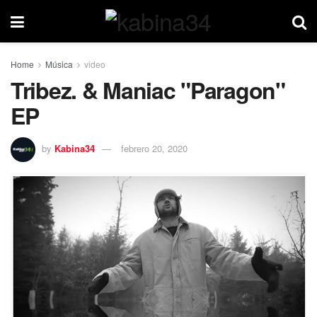
Home
Música
video
Tribez. & Maniac "Paragon"
EP
by
Kabina34
febrero 20, 2020