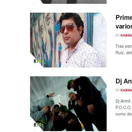
Prime
vario
BY
KABIN
Tras estr
Ruiz, det
Dj An
BY
KABIN
Dj Antré
P.O.C.O.
como dee