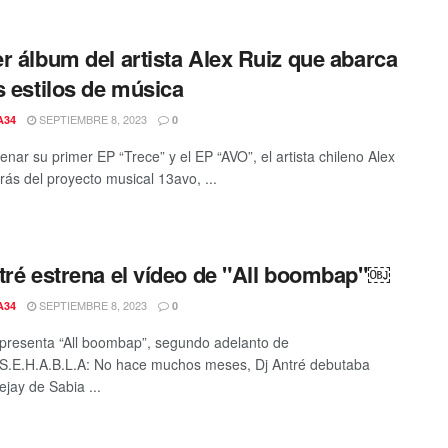
r álbum del artista Alex Ruiz que abarca
s estilos de música
SEPTIEMBRE 8, 2023
A34
0
enar su primer EP “Trece” y el EP “AVO”, el artista chileno Alex
rás del proyecto musical 13avo, ...
tré estrena el vídeo de "All boombap"￼
SEPTIEMBRE 8, 2023
A34
0
 presenta “All boombap”, segundo adelanto de
S.E.H.A.B.L.A: No hace muchos meses, Dj Antré debutaba
jay de Sabia ...