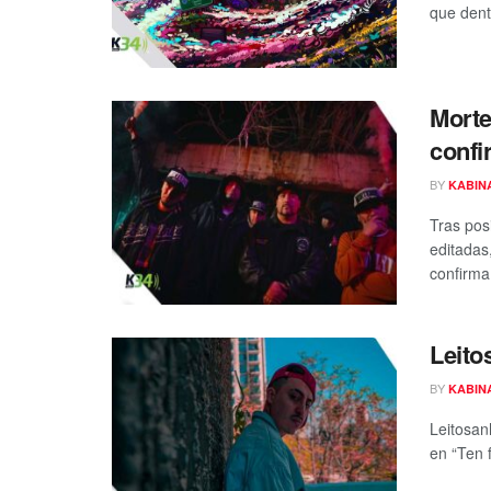
que dent
Morte
confi
BY
KABIN
Tras pos
editadas
confirma 
Leito
BY
KABIN
Leitosanh
en “Ten 