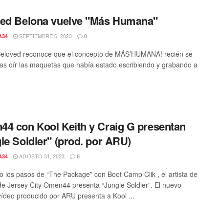
ed Belona vuelve "Más Humana"
SEPTIEMBRE 6, 2023
A34
0
Beloved reconoce que el concepto de MÁS’HUMANA! recién se
tras oír las maquetas que había estado escribiendo y grabando a
4 con Kool Keith y Craig G presentan
le Soldier" (prod. por ARU)
AGOSTO 31, 2023
A34
0
o los pasos de “The Package” con Boot Camp Clik , el artista de
de Jersey City Omen44 presenta “Jungle Soldier”. El nuevo
/vídeo producido por ARU presenta a Kool ...