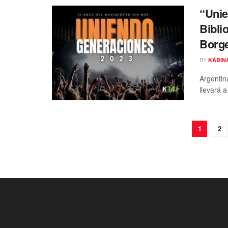
“Unie
Bibli
Borg
BY
KABIN
Argentin
llevará a
1
2