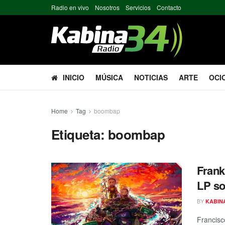
Radio en vivo
Nosotros
Servicios
Contacto
INICIO
MÚSICA
NOTICIAS
ARTE
OCI
Home
Tag
boombap
Etiqueta:
boombap
Frank
LP so
BY
KABIN
Francisc