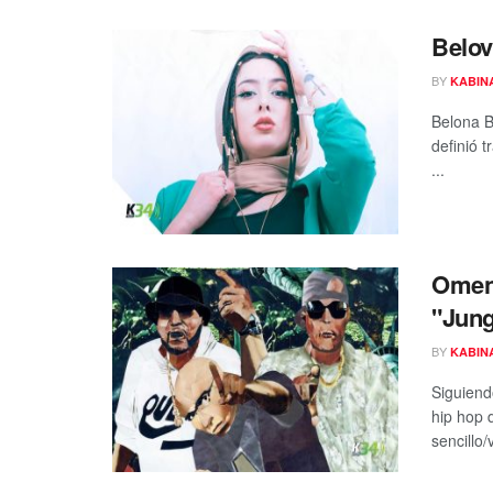
Belov
BY
KABIN
Belona 
definió 
...
Omen4
"Jung
BY
KABIN
Siguiend
hip hop 
sencillo