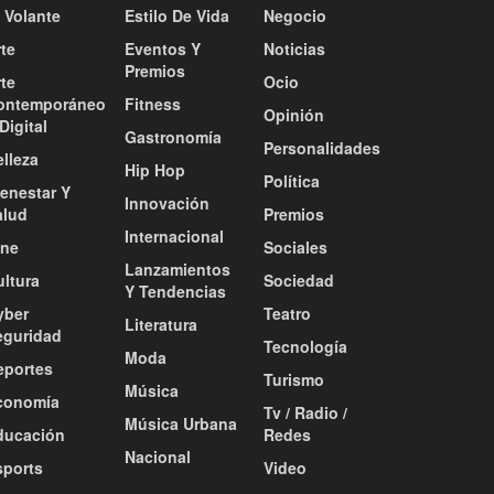
 Volante
Estilo De Vida
Negocio
te
Eventos Y
Noticias
Premios
te
Ocio
ontemporáneo
Fitness
Opinión
Digital
Gastronomía
Personalidades
lleza
Hip Hop
Política
ienestar Y
Innovación
alud
Premios
Internacional
ine
Sociales
Lanzamientos
ultura
Sociedad
Y Tendencias
yber
Teatro
Literatura
eguridad
Tecnología
Moda
eportes
Turismo
Música
conomía
Tv / Radio /
Música Urbana
ducación
Redes
Nacional
sports
Video