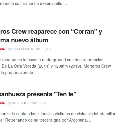
ro de la cultura se ha desenvuelto ...
ros Crew reaparece con “Corran” y
rma nuevo álbum
NOVIEMBRE 8, 2023
A34
0
icionarse en la escena underground con dos referencias
, De La Otra Vereda (2014) y 120mm (2019), Morteros Crew
la preparación de ...
sanhueza presenta "Ten fe"
OCTUBRE 1, 2023
A34
0
ueza le canta a las infancias víctimas de violencia intrafamiliar
fe” Retornando de su tercera gira por Argentina, ...