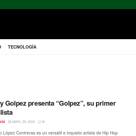
O
TECNOLOGÍA
y Golpez presenta “Golpez”, su primer
lista
ABRIL 29, 2024
A34
0
o López Contreras es un versátil e inquieto artista de Hip Hop