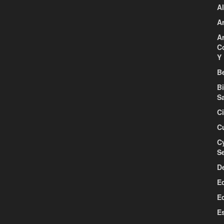
Al
Ar
Ar
C
Y 
Be
B
S
C
C
C
S
D
E
E
E