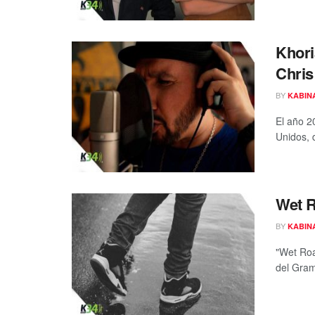
Khori
Chris
BY
KABIN
El año 2
Unidos, d
Wet R
BY
KABIN
"Wet Roa
del Gram