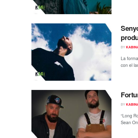
Senyo
produ
BY
KABIN
La forma
con el la
Fortu
BY
KABIN
“Long Ro
Sean One