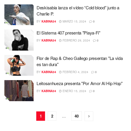
Deskisabia lanza el vídeo “Cold blood” junto a
Charlie P.
BY
KABINA34
MARZO 15, 2024
0
El Sistema 407 presenta "Playa-Fi"
BY
KABINA34
FEBRERO 29, 2024
0
Flor de Rap & Cheo Gallego presentan "La vida
es tan dura"
BY
KABINA34
FEBRERO 4, 2024
0
Leitosanhueza presenta "Por Amor Al Hip Hop"
BY
KABINA34
ENERO 15, 2024
0
1
2
…
40