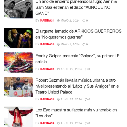
Un año de encierro planeando la fuga; Aen ri &
Sam Saa estrenan el disco "AUNQUE NO
GANE"
BY
KABINA34
MAYO 2, 2024
0
El urgente llamado de ARKICOS GUERREROS
en “No queremos guerras”
BY
KABINA34
MAYO 1, 2024
0
Franky Golpez presenta “Golpez”, su primer LP
solista
BY
KABINA34
ABRIL 29, 2024
0
Robert Guzmán lleva la música urbana a otro
nivel presentando al “Lápiz y Sus Amigos” en el
Teatro United Palace
BY
KABINA34
ABRIL 23, 2024
0
Lee Eye muestra su faceta más vulnerable en
"Los dos"
BY
KABINA34
ABRIL 22, 2024
0