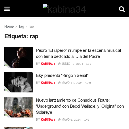
Home
Tag
rap
Etiqueta:
rap
Pedro “El rapero” irrumpe en la escena musical
con tema dedicado al Día del Padre
BY
KABINA34
JUNIO 12, 2024
0
Eky presenta "Kingpin Serial"
BY
KABINA34
MAYO 11, 2024
0
Nuevo lanzamiento de Conscious Route:
'Underground' con Becci Wallace, y 'Original' con
Solareye
BY
KABINA34
MAYO 6, 2024
0