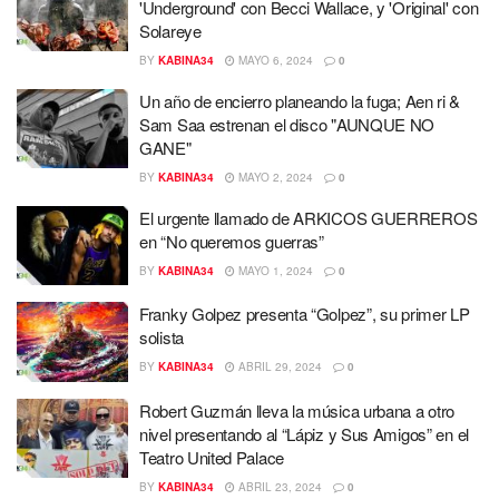
'Underground' con Becci Wallace, y 'Original' con
Solareye
BY
KABINA34
MAYO 6, 2024
0
Un año de encierro planeando la fuga; Aen ri &
Sam Saa estrenan el disco "AUNQUE NO
GANE"
BY
KABINA34
MAYO 2, 2024
0
El urgente llamado de ARKICOS GUERREROS
en “No queremos guerras”
BY
KABINA34
MAYO 1, 2024
0
Franky Golpez presenta “Golpez”, su primer LP
solista
BY
KABINA34
ABRIL 29, 2024
0
Robert Guzmán lleva la música urbana a otro
nivel presentando al “Lápiz y Sus Amigos” en el
Teatro United Palace
BY
KABINA34
ABRIL 23, 2024
0