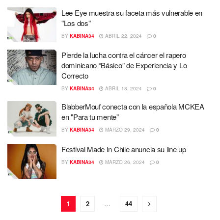
Lee Eye muestra su faceta más vulnerable en
"Los dos"
BY
KABINA34
ABRIL 22, 2024
0
Pierde la lucha contra el cáncer el rapero
dominicano “Básico” de Experiencia y Lo
Correcto
BY
KABINA34
ABRIL 18, 2024
0
BlabberMouf conecta con la española MCKEA
en "Para tu mente"
BY
KABINA34
MARZO 29, 2024
0
Festival Made In Chile anuncia su line up
BY
KABINA34
MARZO 26, 2024
0
1
2
…
44