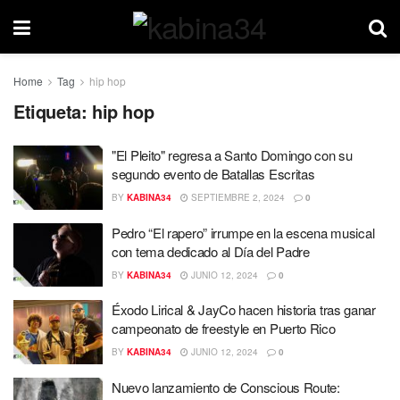
Home
Tag
hip hop
Etiqueta:
hip hop
"El Pleito" regresa a Santo Domingo con su
segundo evento de Batallas Escritas
BY
KABINA34
SEPTIEMBRE 2, 2024
0
Pedro “El rapero” irrumpe en la escena musical
con tema dedicado al Día del Padre
BY
KABINA34
JUNIO 12, 2024
0
Éxodo Lirical & JayCo hacen historia tras ganar
campeonato de freestyle en Puerto Rico
BY
KABINA34
JUNIO 12, 2024
0
Nuevo lanzamiento de Conscious Route: