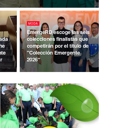
MODA
EmergeRD escoge las seis
tada
colecciones finalistas que
che
competirán por el título de
nte
"Colección Emergente
r
2026″