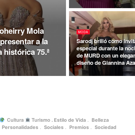
oheirry Mola
MODA
presentar a la
Sarodj brilló como invi
especial durante la no
histórica 75.ª
de MURD con un elega
diseño de Giannina Aza
Cultura
Turismo .
Estilo de Vida
.
Belleza
.
Personalidades
.
Sociales
.
Premios
.
Sociedad