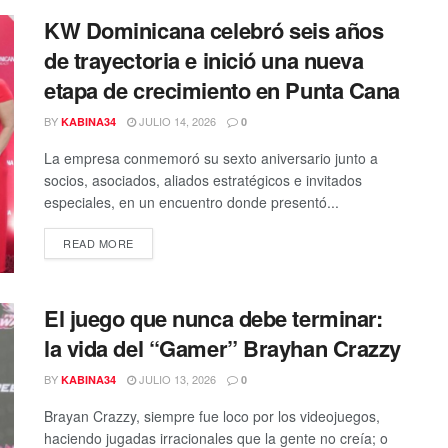
KW Dominicana celebró seis años
de trayectoria e inició una nueva
etapa de crecimiento en Punta Cana
BY
JULIO 14, 2026
KABINA34
0
La empresa conmemoró su sexto aniversario junto a
socios, asociados, aliados estratégicos e invitados
especiales, en un encuentro donde presentó...
DETAILS
READ MORE
El juego que nunca debe terminar:
la vida del “Gamer” Brayhan Crazzy
BY
JULIO 13, 2026
KABINA34
0
Brayan Crazzy, siempre fue loco por los videojuegos,
haciendo jugadas irracionales que la gente no creía; o