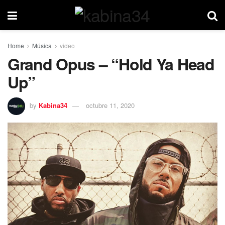
Home
Música
video
Grand Opus – “Hold Ya Head
Up”
by
Kabina34
octubre 11, 2020