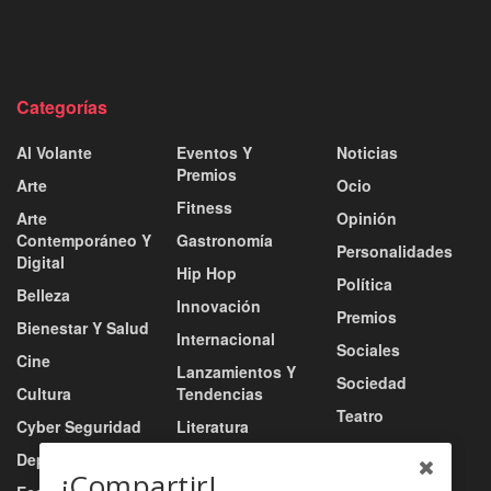
Categorías
Al Volante
Eventos Y
Noticias
Premios
Arte
Ocio
Fitness
Arte
Opinión
Contemporáneo Y
Gastronomía
Personalidades
Digital
Hip Hop
Política
Belleza
Innovación
Premios
Bienestar Y Salud
Internacional
Sociales
Cine
Lanzamientos Y
Sociedad
Cultura
Tendencias
Teatro
Cyber Seguridad
Literatura
Tecnología
Deportes
Moda
¡Compartir!
Turismo