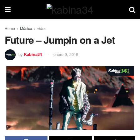
Home
Música
video
Future – Jumpin on a Jet
by
Kabina34
enero 9, 2019