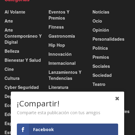
Al Volante
Eventos Y
Noticias
Premios
Arte
Ocio
Fitness
Arte
Opinión
Contemporáneo Y
Gastronomía
Personalidades
Digital
Hip Hop
Política
Belleza
Innovación
Premios
Bienestar Y Salud
Internacional
Sociales
Cine
Lanzamientos Y
Sociedad
Cultura
Tendencias
Teatro
Cyber Seguridad
Literatura
Tecnología
Deportes
Moda
¡Compartir!
Turismo
Economía
Música
Tv / Radio / Redes
Comparte esta publicación con tus amigos
Educación
Música Urbana
Video
Esports
Nacional
Facebook
Estilo De Vida
Negocio