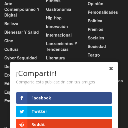
Fitness
Arte
Opinión
Contemporáneo Y
Gastronomía
Personalidades
Digital
Hip Hop
Política
Belleza
Innovación
Premios
Bienestar Y Salud
Internacional
Sociales
Cine
Lanzamientos Y
Sociedad
Cultura
Tendencias
Teatro
Cyber Seguridad
Literatura
Tecnología
Deportes
Moda
¡Compartir!
Turismo
Economía
Música
Tv / Radio / Redes
Comparte esta publicación con tus amigos
Educación
Música Urbana
Video
Esports
Nacional
Facebook
Estilo De Vida
Negocio
Twitter
Reddit