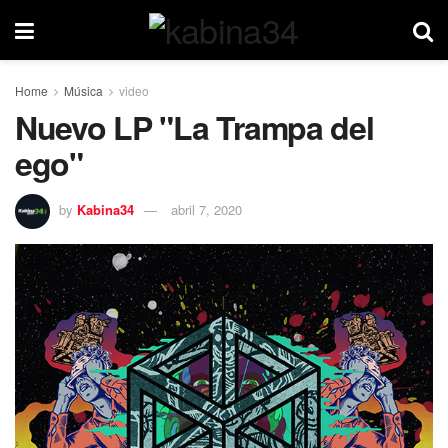
Home
Música
video
Nuevo LP "La Trampa del
ego"
by
Kabina34
abril 7, 2020