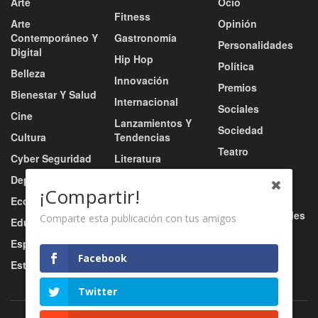
Arte
Ocio
Fitness
Arte
Opinión
Contemporáneo Y
Gastronomía
Personalidades
Digital
Hip Hop
Política
Belleza
Innovación
Premios
Bienestar Y Salud
Internacional
Sociales
Cine
Lanzamientos Y
Sociedad
Cultura
Tendencias
Teatro
Cyber Seguridad
Literatura
Tecnología
Deportes
Moda
¡Compartir!
Turismo
Economía
Música
Tv / Radio / Redes
Comparte esta publicación con tus amigos
Educación
Música Urbana
Video
Esports
Nacional
Facebook
Estilo De Vida
Negocio
Twitter