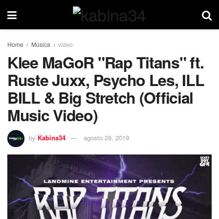
Home
Música
video
Klee MaGoR "Rap Titans" ft.
Ruste Juxx, Psycho Les, ILL
BILL & Big Stretch (Official
Music Video)
by
Kabina34
agosto 28, 2019