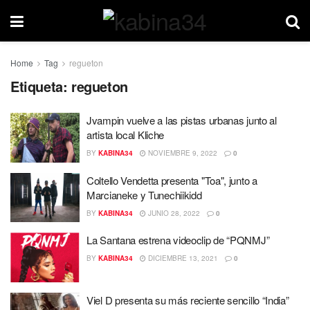
Home
Tag
regueton
Etiqueta:
regueton
Jvampin vuelve a las pistas urbanas junto al
artista local Kliche
BY
KABINA34
NOVIEMBRE 9, 2022
0
Coltello Vendetta presenta "Toa", junto a
Marcianeke y Tunechiikidd
BY
KABINA34
JUNIO 28, 2022
0
La Santana estrena videoclip de “PQNMJ”
BY
KABINA34
DICIEMBRE 13, 2021
0
Viel D presenta su más reciente sencillo “India”