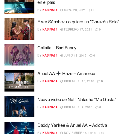
en el país
BY
KABINA34
MAYO 20, 2021
0
Elver Sánchez no quiere un "Corazón Roto"
BY
KABINA34
FEBRERO 17, 2021
0
Callaíta – Bad Bunny
BY
KABINA34
JUNIO 13, 2019
0
Anuel AA
Haze – Amanece
BY
KABINA34
DICIEMBRE 15, 2018
0
Nuevo video de Natti Natasha "Me Gusta"
BY
KABINA34
DICIEMBRE 4, 2018
0
Daddy Yankee & Anuel AA – Adictiva
BY
KABINA34
NOVIEMBRE 15, 2018
0