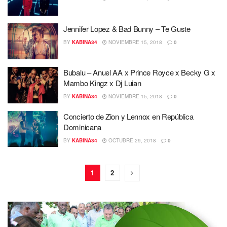
Jennifer Lopez & Bad Bunny – Te Guste
BY
KABINA34
NOVIEMBRE 15, 2018
0
Bubalu – Anuel AA x Prince Royce x Becky G x
Mambo Kingz x Dj Luian
BY
KABINA34
NOVIEMBRE 15, 2018
0
Concierto de Zion y Lennox en República
Dominicana
BY
KABINA34
OCTUBRE 29, 2018
0
1
2