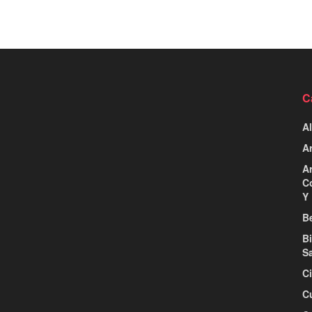
C
Al
Ar
Ar
C
Y 
Be
B
S
C
C