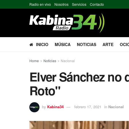
Radio en vivo
Nosotros
Servicios
Contacto
INICIO
MÚSICA
NOTICIAS
ARTE
OCI
Home
Noticias
Nacional
Elver Sánchez no 
Roto"
by
Kabina34
febrero 17, 2021
in
Nacional