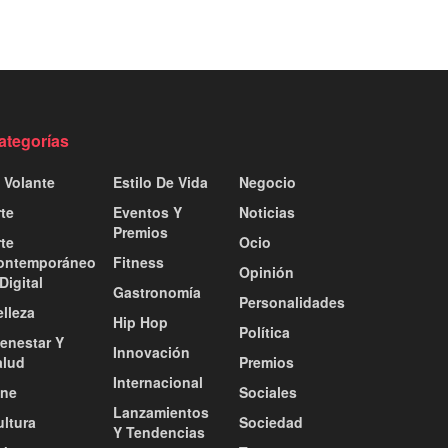
ategorías
 Volante
Estilo De Vida
Negocio
te
Eventos Y
Noticias
Premios
te
Ocio
ontemporáneo
Fitness
Opinión
Digital
Gastronomía
Personalidades
lleza
Hip Hop
Política
ienestar Y
Innovación
alud
Premios
Internacional
ine
Sociales
Lanzamientos
ultura
Sociedad
Y Tendencias