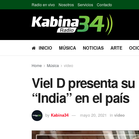
Radio en vivo
Nosotros
Servicios
Contacto
INICIO
MÚSICA
NOTICIAS
ARTE
OCI
Home
Música
video
Viel D presenta su
“India” en el país
by
Kabina34
mayo 20, 2021
in
video