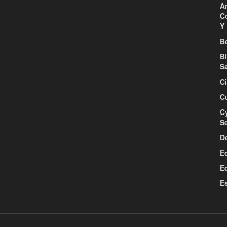
Ar
C
Y 
Be
B
S
C
C
C
S
D
E
E
E