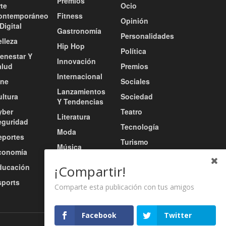
Premios
te
Ocio
ontemporáneo
Fitness
Opinión
Digital
Gastronomía
Personalidades
lleza
Hip Hop
Política
ienestar Y
Innovación
alud
Premios
Internacional
ine
Sociales
Lanzamientos
ultura
Sociedad
Y Tendencias
yber
Teatro
Literatura
eguridad
Tecnología
Moda
eportes
Turismo
Música
conomía
Tv / Radio /
Música Urbana
ducación
Redes
¡Compartir!
Nacional
sports
Video
Comparte esta publicación con tus amigos
Facebook
Twitter