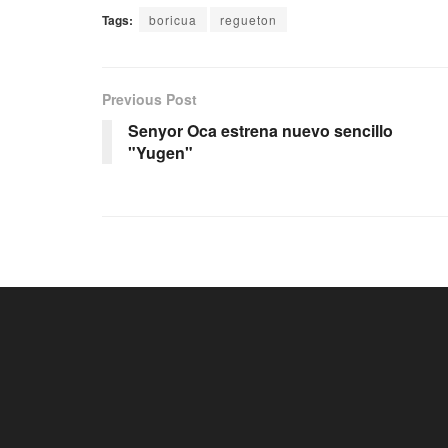
Tags:
boricua
regueton
Previous Post
Senyor Oca estrena nuevo sencillo
"Yugen"