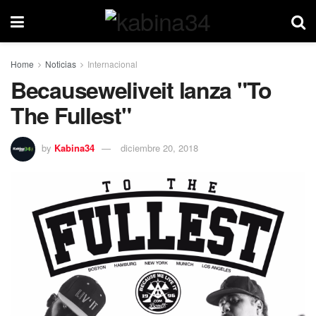
Home
Noticias
Internacional
Becauseweliveit lanza "To
The Fullest"
by
Kabina34
diciembre 20, 2018