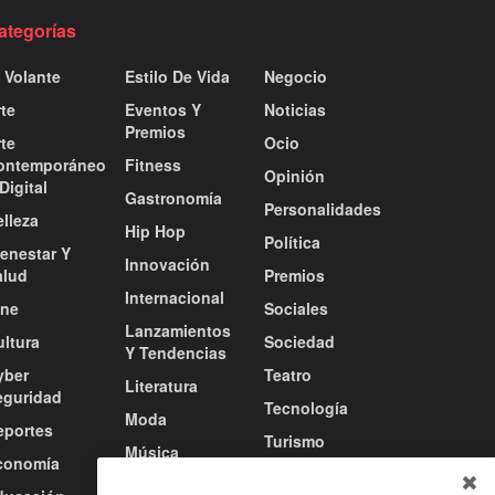
ategorías
 Volante
Estilo De Vida
Negocio
te
Eventos Y
Noticias
Premios
te
Ocio
ontemporáneo
Fitness
Opinión
Digital
Gastronomía
Personalidades
lleza
Hip Hop
Política
ienestar Y
Innovación
alud
Premios
Internacional
ine
Sociales
Lanzamientos
ultura
Sociedad
Y Tendencias
yber
Teatro
Literatura
eguridad
Tecnología
Moda
eportes
Turismo
Música
conomía
Tv / Radio /
Música Urbana