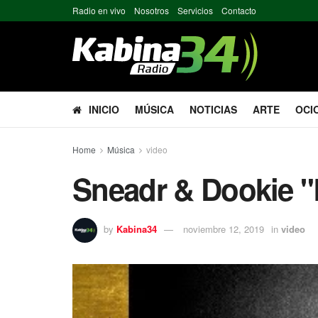
Radio en vivo
Nosotros
Servicios
Contacto
INICIO
MÚSICA
NOTICIAS
ARTE
OCI
Home
Música
video
Sneadr & Dookie "
by
Kabina34
noviembre 12, 2019
in
video