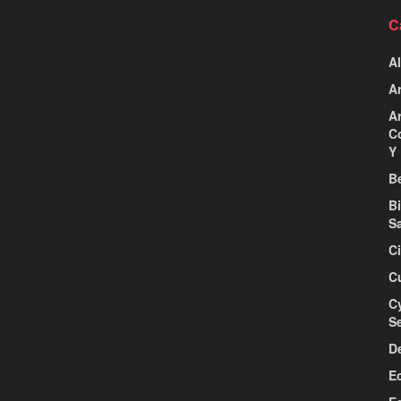
C
Al
Ar
Ar
C
Y 
Be
B
S
C
C
C
S
D
E