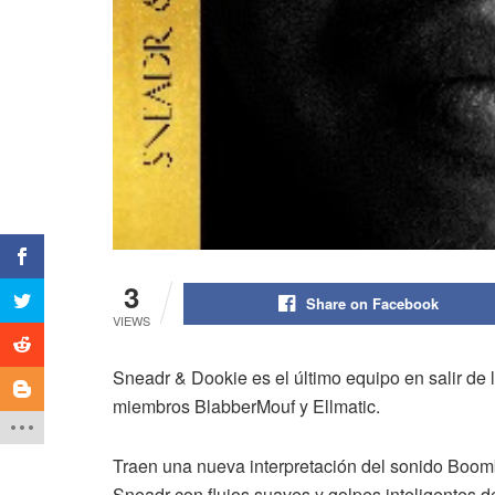
3
Share on Facebook
VIEWS
Sneadr & Dookie es el último equipo en salir de 
miembros BlabberMouf y Ellmatic.
Traen una nueva interpretación del sonido Boom
Sneadr con flujos suaves y golpes inteligentes d