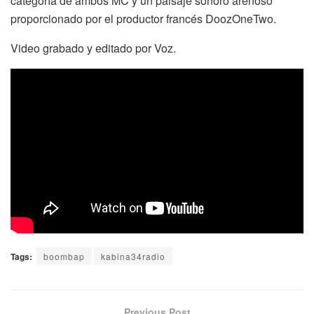
categoría de ambos MC y un paisaje sonoro arenoso
proporcionado por el productor francés DoozOneTwo.
Video grabado y editado por Voz.
Tags:
boombap
kabina34radio
Previous Post