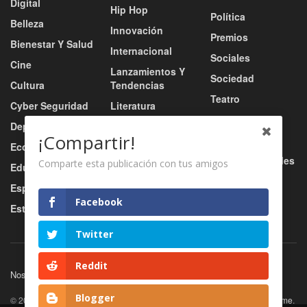
Digital
Hip Hop
Política
Belleza
Innovación
Premios
Bienestar Y Salud
Internacional
Sociales
Cine
Lanzamientos Y
Sociedad
Cultura
Tendencias
Teatro
Cyber Seguridad
Literatura
Tecnología
Deportes
Moda
¡Compartir!
Turismo
Economía
Música
Tv / Radio / Redes
Comparte esta publicación con tus amigos
Educación
Música Urbana
Video
Esports
Nacional
Facebook
Estilo De Vida
Negocio
Twitter
Reddit
Nosotros
Servicios
Contacto
Blogger
© 2026
JNews
- Premium WordPress news & magazine theme by
Jegtheme
.