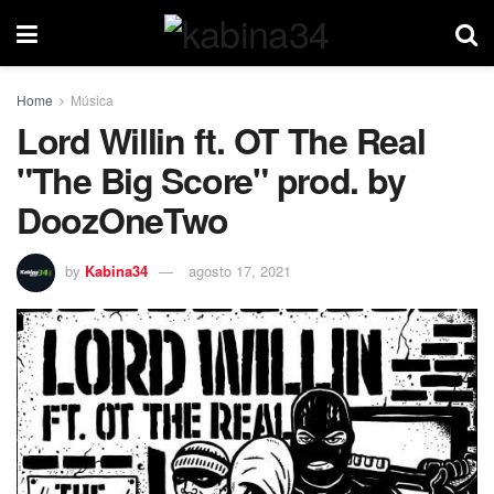
Home
Música
Lord Willin ft. OT The Real
"The Big Score" prod. by
DoozOneTwo
by
Kabina34
agosto 17, 2021