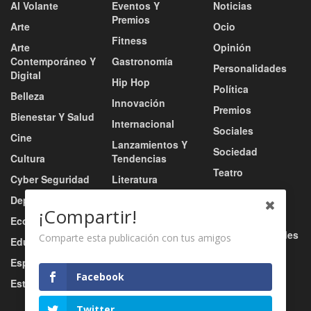
Al Volante
Eventos Y
Noticias
Premios
Arte
Ocio
Fitness
Arte
Opinión
Contemporáneo Y
Gastronomía
Personalidades
Digital
Hip Hop
Política
Belleza
Innovación
Premios
Bienestar Y Salud
Internacional
Sociales
Cine
Lanzamientos Y
Sociedad
Cultura
Tendencias
Teatro
Cyber Seguridad
Literatura
Tecnología
Deportes
Moda
¡Compartir!
Turismo
Economía
Música
Tv / Radio / Redes
Comparte esta publicación con tus amigos
Educación
Música Urbana
Video
Esports
Nacional
Facebook
Estilo De Vida
Negocio
Twitter