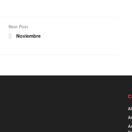
Next Post
Noviembre
C
Al
Ar
Ar