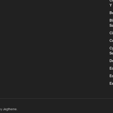
C
Y 
Be
B
S
C
C
C
S
D
E
E
E
by
Jegtheme
.