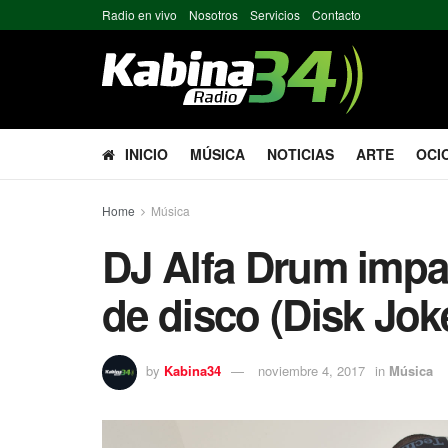
Radio en vivo
Nosotros
Servicios
Contacto
INICIO
MÚSICA
NOTICIAS
ARTE
OCI
Home
Música
DJ Alfa Drum impa
de disco (Disk Jok
by
Kabina34
noviembre 4, 2017
in
Música