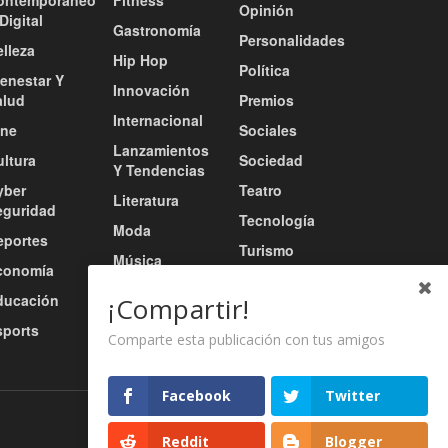
ontemporáneo
Fitness
Opinión
Digital
Gastronomía
Personalidades
lleza
Hip Hop
Política
ienestar Y
Innovación
alud
Premios
Internacional
ine
Sociales
Lanzamientos
ultura
Sociedad
Y Tendencias
yber
Teatro
Literatura
eguridad
Tecnología
Moda
eportes
Turismo
Música
conomía
Tv / Radio /
Música Urbana
ducación
Redes
¡Compartir!
Nacional
sports
Video
Comparte esta publicación con tus amigos
Facebook
Twitter
Nosotros
Servicios
Contacto
Reddit
Blogger