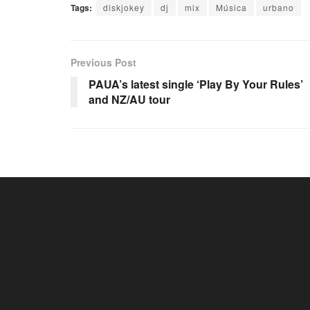
Tags:
diskjokey
dj
mix
Música
urbano
Previous Post
PAUA’s latest single ‘Play By Your Rules’
and NZ/AU tour