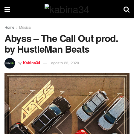
Home
Música
Abyss – The Call Out prod.
by HustleMan Beats
by
Kabina34
agosto 23, 2020