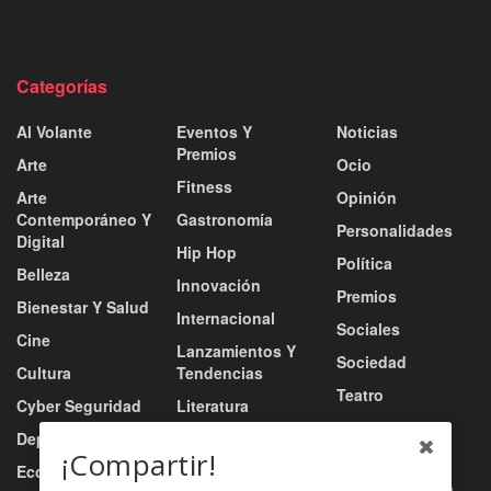
Categorías
Al Volante
Eventos Y
Noticias
Premios
Arte
Ocio
Fitness
Arte
Opinión
Contemporáneo Y
Gastronomía
Personalidades
Digital
Hip Hop
Política
Belleza
Innovación
Premios
Bienestar Y Salud
Internacional
Sociales
Cine
Lanzamientos Y
Sociedad
Cultura
Tendencias
Teatro
Cyber Seguridad
Literatura
Tecnología
Deportes
Moda
¡Compartir!
Turismo
Economía
Música