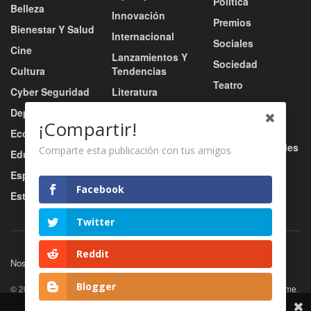
Política
Belleza
Innovación
Premios
Bienestar Y Salud
Internacional
Sociales
Cine
Lanzamientos Y
Sociedad
Cultura
Tendencias
Teatro
Cyber Seguridad
Literatura
Tecnología
Deportes
Moda
¡Compartir!
Turismo
Economía
Música
Tv / Radio / Redes
Comparte esta publicación con tus amigos
Educación
Música Urbana
Video
Esports
Nacional
Facebook
Estilo De Vida
Negocio
Twitter
Reddit
Nosotros
Servicios
Contacto
Blogger
© 2026
JNews
- Premium WordPress news & magazine theme by
Jegtheme
.
Share This