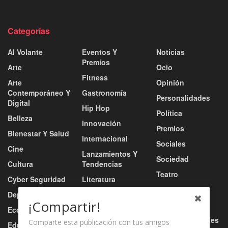
Categorías
Al Volante
Eventos Y
Noticias
Premios
Arte
Ocio
Fitness
Arte
Opinión
Contemporáneo Y
Gastronomía
Personalidades
Digital
Hip Hop
Política
Belleza
Innovación
Premios
Bienestar Y Salud
Internacional
Sociales
Cine
Lanzamientos Y
Sociedad
Cultura
Tendencias
Teatro
Cyber Seguridad
Literatura
Tecnología
Deportes
Moda
¡Compartir!
Turismo
Economía
Música
Tv / Radio / Redes
Comparte esta publicación con tus amigos
Educación
Música Urbana