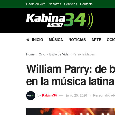
Radio en vivo
Nosotros
Servicios
Contacto
INICIO
MÚSICA
NOTICIAS
ARTE
OCI
Home
Ocio
Estilo de Vida
Personalidades
William Parry: de b
en la música latina
by
Kabina34
junio 25, 2026
in
Personalidad