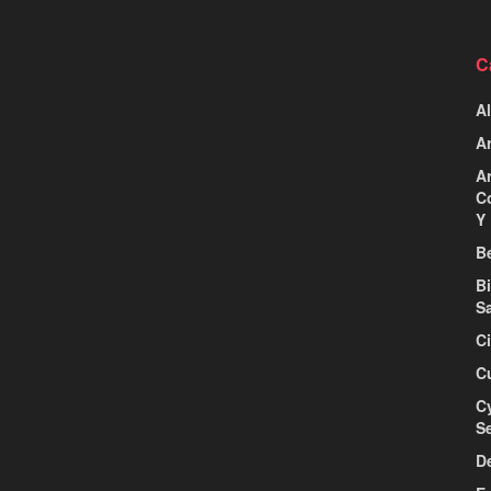
C
Al
Ar
Ar
C
Y 
Be
B
S
C
C
C
S
D