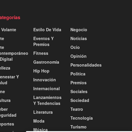
ategorías
 Volante
Estilo De Vida
Negocio
te
Eventos Y
Noticias
Premios
te
Ocio
ontemporáneo
Fitness
Opinión
Digital
Gastronomía
Personalidades
lleza
Hip Hop
Política
ienestar Y
Innovación
alud
Premios
Internacional
ine
Sociales
Lanzamientos
ultura
Sociedad
Y Tendencias
yber
Teatro
Literatura
eguridad
Tecnología
Moda
eportes
Turismo
Música