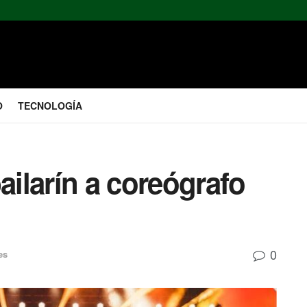
O
TECNOLOGÍA
ailarín a coreógrafo
0
es