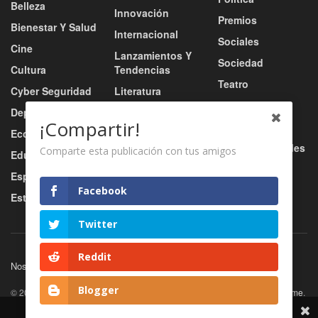
Belleza
Innovación
Premios
Bienestar Y Salud
Internacional
Sociales
Cine
Lanzamientos Y
Sociedad
Cultura
Tendencias
Teatro
Cyber Seguridad
Literatura
Tecnología
Deportes
Moda
¡Compartir!
Turismo
Economía
Música
Tv / Radio / Redes
Comparte esta publicación con tus amigos
Educación
Música Urbana
Video
Esports
Nacional
Facebook
Estilo De Vida
Negocio
Twitter
Reddit
Nosotros
Servicios
Contacto
Blogger
© 2026
JNews
- Premium WordPress news & magazine theme by
Jegtheme
.
Share This