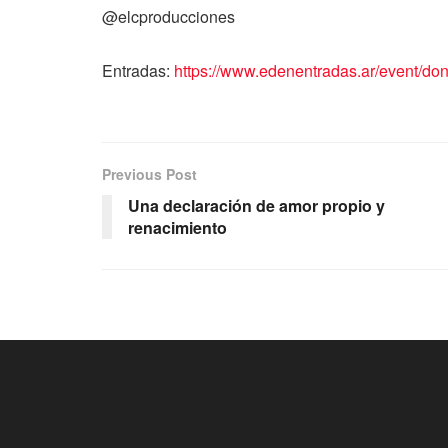
@elcproducciones
Entradas:
https://www.edenentradas.ar/event/d
Previous Post
Una declaración de amor propio y
renacimiento