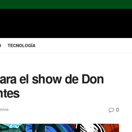
O
TECNOLOGÍA
para el show de Don
ntes
0
emios