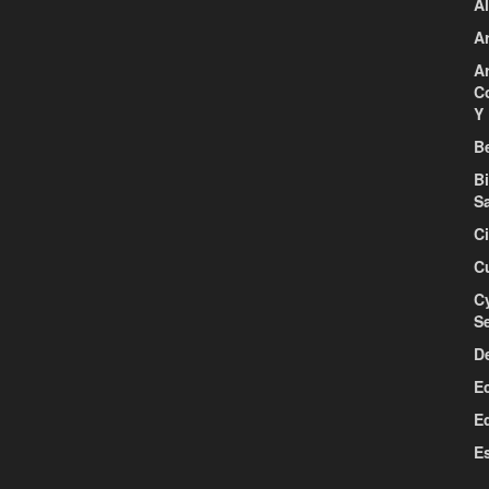
Al
Ar
Ar
C
Y 
Be
B
S
C
C
C
S
D
E
E
E