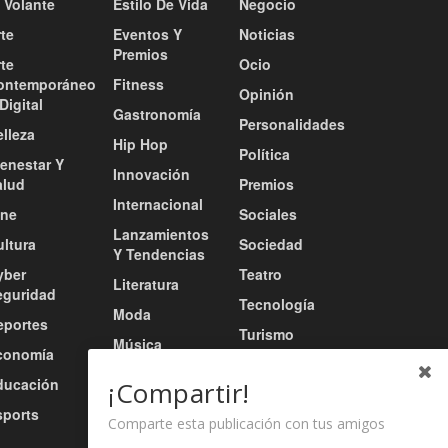
 Volante
Estilo De Vida
Negocio
te
Eventos Y
Noticias
Premios
te
Ocio
ontemporáneo
Fitness
Opinión
Digital
Gastronomía
Personalidades
lleza
Hip Hop
Política
ienestar Y
Innovación
alud
Premios
Internacional
ine
Sociales
Lanzamientos
ultura
Sociedad
Y Tendencias
yber
Teatro
Literatura
eguridad
Tecnología
Moda
eportes
Turismo
Música
conomía
Tv / Radio /
Música Urbana
ducación
Redes
¡Compartir!
Nacional
sports
Video
Comparte esta publicación con tus amigos