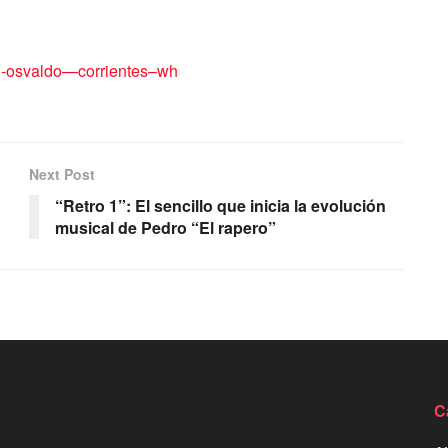
on-osvaldo—corrientes–wh
Next Post
“Retro 1”: El sencillo que inicia la evolución
musical de Pedro “El rapero”
C