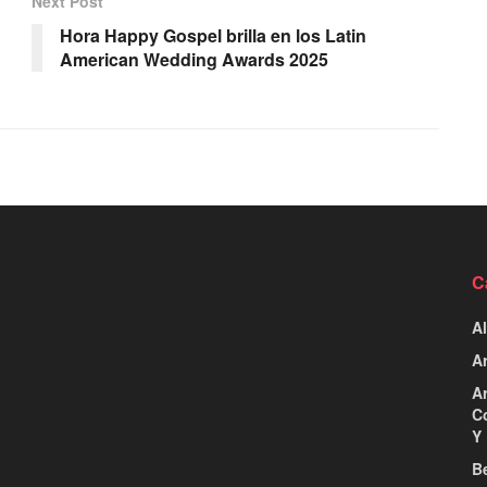
Next Post
Hora Happy Gospel brilla en los Latin
American Wedding Awards 2025
C
Al
Ar
Ar
C
Y 
Be