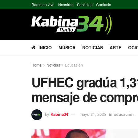
Radio en vivo
Nosotros
Servicios
Contacto
INICIO
MÚSICA
NOTICIAS
ARTE
OCI
Home
Noticias
Educación
UFHEC gradúa 1,31
mensaje de compr
by
Kabina34
mayo 31, 2025
in
Educación