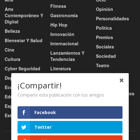
Fitness
Arte
Opinión
Contemporáneo Y
Gastronomía
Personalidades
Digital
Hip Hop
Política
Belleza
Innovación
Premios
Bienestar Y Salud
Internacional
Sociales
Cine
Lanzamientos Y
Sociedad
Cultura
Tendencias
Teatro
Cyber Seguridad
Literatura
Tecnología
Deportes
Moda
¡Compartir!
Turismo
Economía
Música
Tv / Radio / Redes
Comparte esta publicación con tus amigos
Educación
Música Urbana
Video
Esports
Nacional
Facebook
Estilo De Vida
Negocio
Twitter