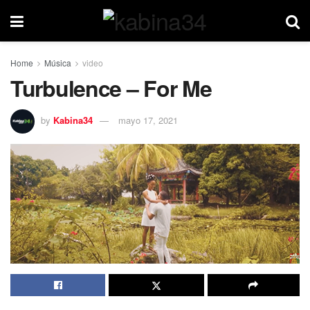
Home
Música
video
Turbulence – For Me
by
Kabina34
mayo 17, 2021