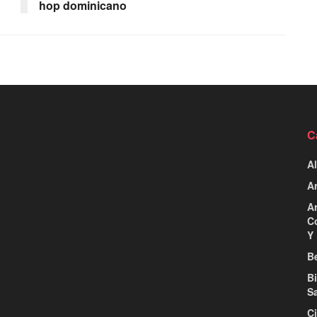
hop dominicano
C
Al
Ar
Ar
C
Y 
Be
B
S
C