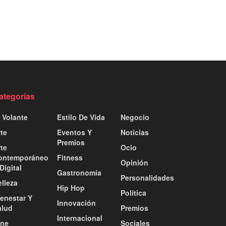
ategorías
 Volante
Estilo De Vida
Negocio
te
Eventos Y
Noticias
Premios
te
Ocio
ontemporáneo
Fitness
Opinión
Digital
Gastronomía
Personalidades
lleza
Hip Hop
Política
ienestar Y
Innovación
alud
Premios
Internacional
ine
Sociales