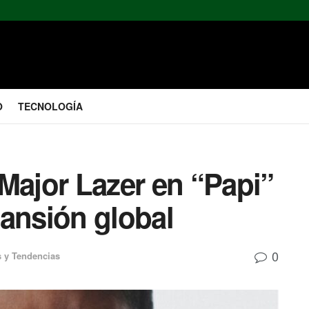
O
TECNOLOGÍA
Major Lazer en “Papi”
pansión global
0
 y Tendencias