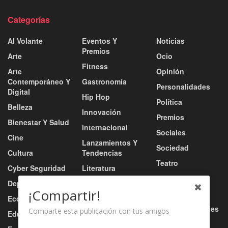
Categorías
Al Volante
Eventos Y
Noticias
Premios
Arte
Ocio
Fitness
Arte
Opinión
Contemporáneo Y
Gastronomía
Personalidades
Digital
Hip Hop
Política
Belleza
Innovación
Premios
Bienestar Y Salud
Internacional
Sociales
Cine
Lanzamientos Y
Sociedad
Cultura
Tendencias
Teatro
Cyber Seguridad
Literatura
Tecnología
Deportes
Moda
¡Compartir!
Turismo
Economía
Música
Tv / Radio / Redes
Comparte esta publicación con tus amigos
Educación
Música Urbana
Video