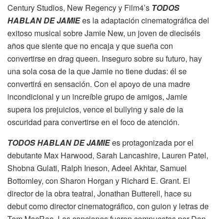
Century Studios, New Regency y Film4’s
TODOS
HABLAN DE JAMIE
es la adaptación cinematográfica del
exitoso musical sobre Jamie New, un joven de dieciséis
años que siente que no encaja y que sueña con
convertirse en drag queen. Inseguro sobre su futuro, hay
una sola cosa de la que Jamie no tiene dudas: él se
convertirá en sensación. Con el apoyo de una madre
incondicional y un increíble grupo de amigos, Jamie
supera los prejuicios, vence el bullying y sale de la
oscuridad para convertirse en el foco de atención.
TODOS HABLAN DE JAMIE
es protagonizada por el
debutante Max Harwood, Sarah Lancashire, Lauren Patel,
Shobna Gulati, Ralph Ineson, Adeel Akhtar, Samuel
Bottomley, con Sharon Horgan y Richard E. Grant. El
director de la obra teatral, Jonathan Butterell, hace su
debut como director cinematográfico, con guion y letras de
Tom MacRae. Las canciones fueron compuestas por Dan