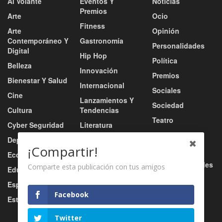
Al Volante
Eventos Y
Noticias
Premios
Arte
Ocio
Fitness
Arte
Opinión
Contemporáneo Y
Gastronomía
Personalidades
Digital
Hip Hop
Política
Belleza
Innovación
Premios
Bienestar Y Salud
Internacional
Sociales
Cine
Lanzamientos Y
Sociedad
Cultura
Tendencias
Teatro
Cyber Seguridad
Literatura
Tecnología
Deportes
Moda
¡Compartir!
Turismo
Economía
Música
Tv / Radio / Redes
Comparte esta publicación con tus amigos
Educación
Música Urbana
Video
Esports
Nacional
Facebook
Estilo De Vida
Negocio
Twitter