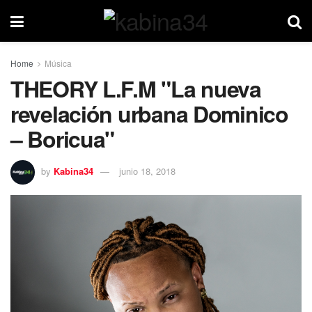
Home
Música
THEORY L.F.M "La nueva
revelación urbana Dominico
– Boricua"
by
Kabina34
junio 18, 2018