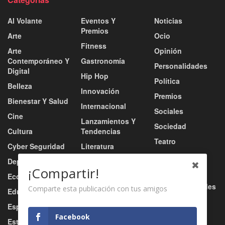
Al Volante
Eventos Y
Noticias
Premios
Arte
Ocio
Fitness
Arte
Opinión
Contemporáneo Y
Gastronomía
Personalidades
Digital
Hip Hop
Política
Belleza
Innovación
Premios
Bienestar Y Salud
Internacional
Sociales
Cine
Lanzamientos Y
Sociedad
Cultura
Tendencias
Teatro
Cyber Seguridad
Literatura
Tecnología
Deportes
Moda
¡Compartir!
Turismo
Economía
Música
Tv / Radio / Redes
Comparte esta publicación con tus amigos
Educación
Música Urbana
Video
Esports
Nacional
Facebook
Estilo De Vida
Negocio