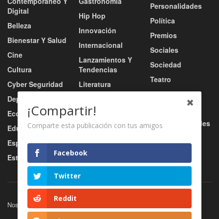
Contemporáneo Y
Gastronomía
Personalidades
Digital
Hip Hop
Política
Belleza
Innovación
Premios
Bienestar Y Salud
Internacional
Sociales
Cine
Lanzamientos Y
Sociedad
Cultura
Tendencias
Teatro
Cyber Seguridad
Literatura
Tecnología
Deportes
Moda
¡Compartir!
Turismo
Economía
Música
Tv / Radio / Redes
Comparte esta publicación con tus amigos
Educación
Música Urbana
Video
Esports
Nacional
Facebook
Estilo De Vida
Negocio
Twitter
Reddit
Nosotros
Servicios
Contacto