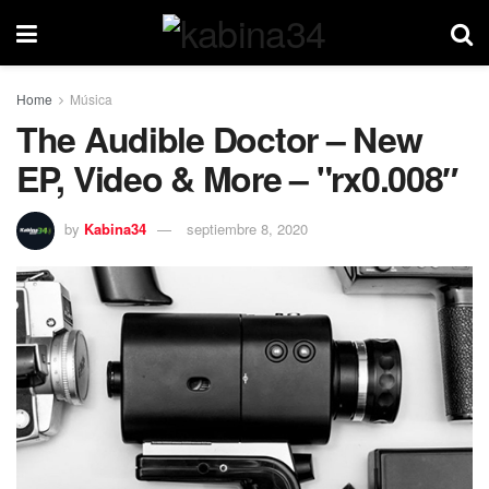
Home
Música
The Audible Doctor – New
EP, Video & More – "rx0.008″
by
Kabina34
septiembre 8, 2020