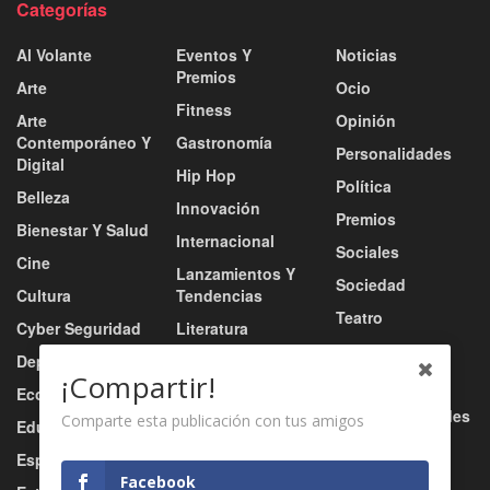
Categorías
Al Volante
Eventos Y
Noticias
Premios
Arte
Ocio
Fitness
Arte
Opinión
Contemporáneo Y
Gastronomía
Personalidades
Digital
Hip Hop
Política
Belleza
Innovación
Premios
Bienestar Y Salud
Internacional
Sociales
Cine
Lanzamientos Y
Sociedad
Cultura
Tendencias
Teatro
Cyber Seguridad
Literatura
Tecnología
Deportes
Moda
¡Compartir!
Turismo
Economía
Música
Tv / Radio / Redes
Comparte esta publicación con tus amigos
Educación
Música Urbana
Video
Esports
Nacional
Facebook