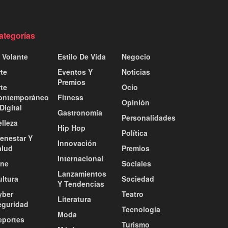
ategorías
 Volante
Estilo De Vida
Negocio
te
Eventos Y
Noticias
Premios
te
Ocio
ontemporáneo
Fitness
Opinión
Digital
Gastronomía
Personalidades
lleza
Hip Hop
Política
ienestar Y
Innovación
alud
Premios
Internacional
ine
Sociales
Lanzamientos
ultura
Sociedad
Y Tendencias
yber
Teatro
Literatura
eguridad
Tecnología
Moda
eportes
Turismo