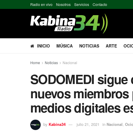
Radio en vivo
Nosotros
Servicios
Contacto
INICIO
MÚSICA
NOTICIAS
ARTE
OCI
Home
Noticias
Nacional
SODOMEDI sigue c
nuevos miembros p
medios digitales es
by
Kabina34
julio 21, 2021
in
Nacional
,
Oci