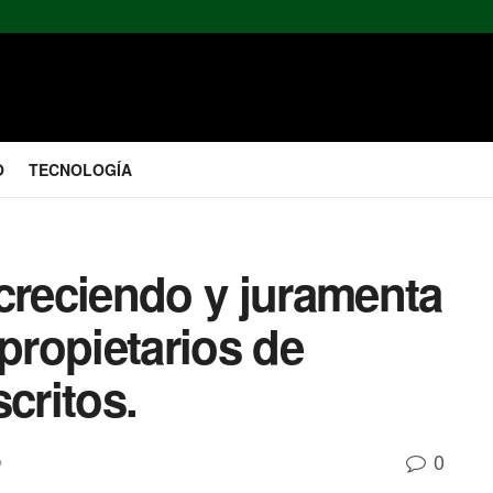
O
TECNOLOGÍA
reciendo y juramenta
ropietarios de
critos.
0
o