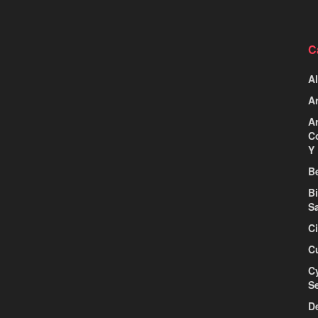
C
Al
Ar
Ar
C
Y 
Be
B
S
C
C
C
S
D