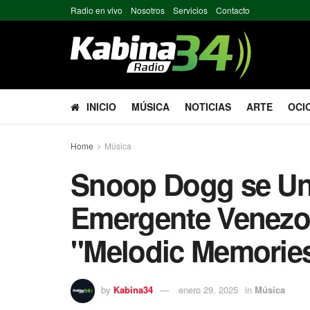
Radio en vivo
Nosotros
Servicios
Contacto
INICIO
MÚSICA
NOTICIAS
ARTE
OCI
Home
Música
Snoop Dogg se Une
Emergente Venezo
"Melodic Memorie
by
Kabina34
enero 29, 2025
in
Música