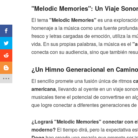
"Melodic Memories": Un Viaje Sonor
El tema
"Melodic Memories"
es una exploración
homenaje a la música como una fuente profunda d
fresco y letras cargadas de emoción, utiliza la m
vida. En sus propias palabras, la música es el
"a
conecta con su audiencia, sino que también res
¿Un Himno Generacional en Camin
El sencillo promete una fusión única de ritmos
c
americana
, llevando al oyente en un viaje son
musicales tiene el potencial de convertirse en a
que logre conectar a diferentes generaciones de 
¿Logrará "Melodic Memories" conectar con el 
moderno?
El tiempo dirá, pero la expectativa e
Dogg
han creado una mezcla que promete ser in