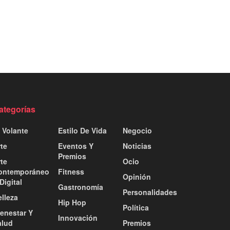
ategorías
 Volante
Estilo De Vida
Negocio
te
Eventos Y
Noticias
Premios
te
Ocio
ontemporáneo
Fitness
Opinión
Digital
Gastronomía
Personalidades
lleza
Hip Hop
Política
ienestar Y
Innovación
alud
Premios