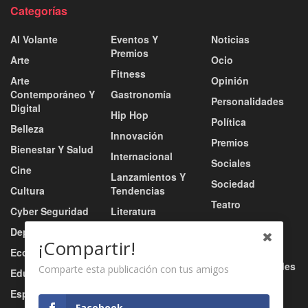
Categorías
Al Volante
Eventos Y
Noticias
Premios
Arte
Ocio
Fitness
Arte
Opinión
Contemporáneo Y
Gastronomía
Personalidades
Digital
Hip Hop
Política
Belleza
Innovación
Premios
Bienestar Y Salud
Internacional
Sociales
Cine
Lanzamientos Y
Sociedad
Cultura
Tendencias
Teatro
Cyber Seguridad
Literatura
Tecnología
Deportes
Moda
¡Compartir!
Turismo
Economía
Música
Tv / Radio / Redes
Comparte esta publicación con tus amigos
Educación
Música Urbana
Video
Esports
Nacional
Facebook