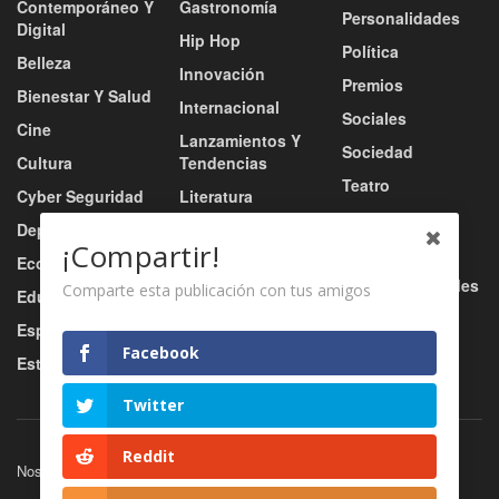
Contemporáneo Y
Gastronomía
Personalidades
Digital
Hip Hop
Política
Belleza
Innovación
Premios
Bienestar Y Salud
Internacional
Sociales
Cine
Lanzamientos Y
Sociedad
Cultura
Tendencias
Teatro
Cyber Seguridad
Literatura
Tecnología
Deportes
Moda
¡Compartir!
Turismo
Economía
Música
Tv / Radio / Redes
Comparte esta publicación con tus amigos
Educación
Música Urbana
Video
Esports
Nacional
Facebook
Estilo De Vida
Negocio
Twitter
Reddit
Nosotros
Servicios
Contacto