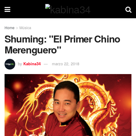
Home
Música
Shuming: "El Primer Chino
Merenguero"
by
Kabina34
marzo 22, 2018