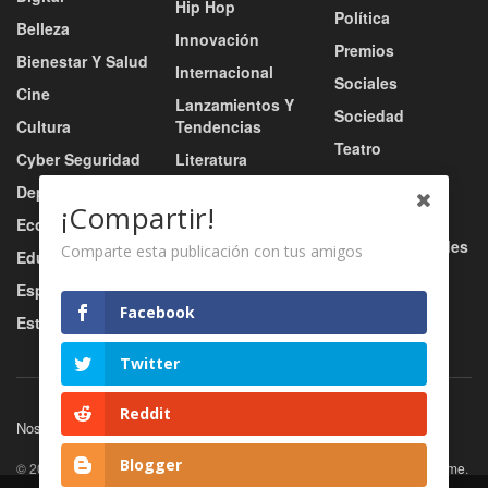
Hip Hop
Política
Belleza
Innovación
Premios
Bienestar Y Salud
Internacional
Sociales
Cine
Lanzamientos Y
Sociedad
Cultura
Tendencias
Teatro
Cyber Seguridad
Literatura
Tecnología
Deportes
Moda
¡Compartir!
Turismo
Economía
Música
Tv / Radio / Redes
Comparte esta publicación con tus amigos
Educación
Música Urbana
Video
Esports
Nacional
Facebook
Estilo De Vida
Negocio
Twitter
Reddit
Nosotros
Servicios
Contacto
Blogger
© 2026
JNews
- Premium WordPress news & magazine theme by
Jegtheme
.