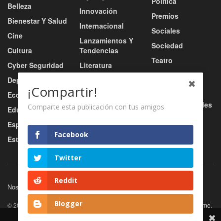
Política
Belleza
Innovación
Premios
Bienestar Y Salud
Internacional
Sociales
Cine
Lanzamientos Y
Sociedad
Cultura
Tendencias
Teatro
Cyber Seguridad
Literatura
Tecnología
Deportes
Moda
¡Compartir!
Turismo
Economía
Música
Tv / Radio / Redes
Comparte esta publicación con tus amigos
Educación
Música Urbana
Video
Esports
Nacional
Facebook
Estilo De Vida
Negocio
Twitter
Reddit
Nosotros
Servicios
Contacto
Blogger
© 2026
JNews
- Premium WordPress news & magazine theme by
Jegtheme
.
Share This