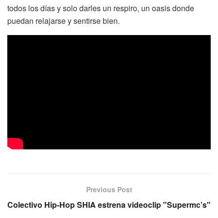
todos los días y solo darles un respiro, un oasis donde
puedan relajarse y sentirse bien.
Previous Post
Colectivo Hip-Hop SHIA estrena videoclip "Supermc’s"