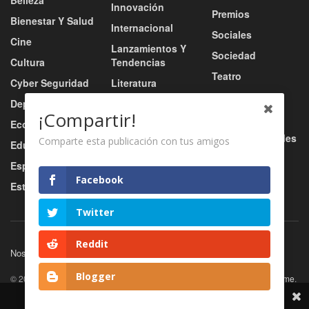
Belleza
Innovación
Premios
Bienestar Y Salud
Internacional
Sociales
Cine
Lanzamientos Y
Sociedad
Cultura
Tendencias
Teatro
Cyber Seguridad
Literatura
Tecnología
Deportes
Moda
¡Compartir!
Turismo
Economía
Música
Tv / Radio / Redes
Comparte esta publicación con tus amigos
Educación
Música Urbana
Video
Esports
Nacional
Facebook
Estilo De Vida
Negocio
Twitter
Reddit
Nosotros
Servicios
Contacto
Blogger
© 2026
JNews
- Premium WordPress news & magazine theme by
Jegtheme
.
Share This