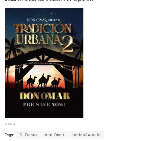
urbana,
Tags:
Dj Rasuk
don Omar
kabina34radio