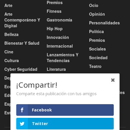
Premios
Arte
Ocio
Fitness
Arte
Opinión
Contemporáneo Y
Gastronomía
Personalidades
Digital
Hip Hop
Política
Belleza
Innovación
Premios
Bienestar Y Salud
Internacional
Sociales
Cine
Lanzamientos Y
Sociedad
Cultura
Tendencias
Teatro
Cyber Seguridad
Literatura
Tecnología
Deportes
Moda
¡Compartir!
Turismo
Economía
Música
Tv / Radio / Redes
Comparte esta publicación con tus amigos
Educación
Música Urbana
Video
Esports
Nacional
Facebook
Estilo De Vida
Negocio
Twitter