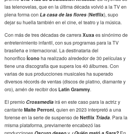
las telenovelas, que en la última década volvió a la TV en
plena forma con
La casa de las flores
(
Netflix
), supo
dejar su huella también en el cine, el teatro y la música.
Con más de tres décadas de carrera
Xuxa
es sinónimo de
entretenimiento infantil, con sus programas para la TV
brasileña e internacional. La destinataria del
honorífico
Ícono
ha realizado alrededor de 30 películas y
tiene una discografía que supera los 40 álbumes. Con
varias de sus producciones musicales ha superado
diversos récords de ventas (discos de platino, diamante y
oro), amén de recibir dos
Latin Grammy
.
El premio
Crossmedia
irá en este caso para la actriz y
cantante
Maite Perroni
, quien en 2023 interpretó a una
forense en la serie de suspenso de
Netflix
Triada
. Para la
misma plataforma, previamente encabezó las
producciones
Oscuro deseo
y
¿Quién mató a Sara?
En