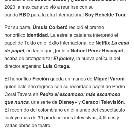
2023 la mexicana volvió a reunirse con su
banda
RBD
para la gira internacional
Soy Rebelde Tour.
Por su parte,
Úrsula Corberó
recibió el premio
honorífico
Identidad
. La estrella catalana interpretó el
papel de Tokio en el éxito internacional de
Netflix
La casa
de papel
; en tanto que, junto a
Nahuel Pérez Biscayart
,
acaba de protagonizar
El jockey
, la nueva película del
director argentino
Luis Ortega.
El honorífico
Ficción
queda en manos de
Miguel Varoni
,
quien este año regresó con su recordado papel de Pedro
Coral Tavera en
Pedro el escamoso: más escamoso
que nunca
,
una serie de
Disney+
y
Caracol Televisión
.
El recorrido del colombiano en el mundo del espectáculo
incluye más de 30 producciones televisivas, 4 filmes y
varias obras de teatro.