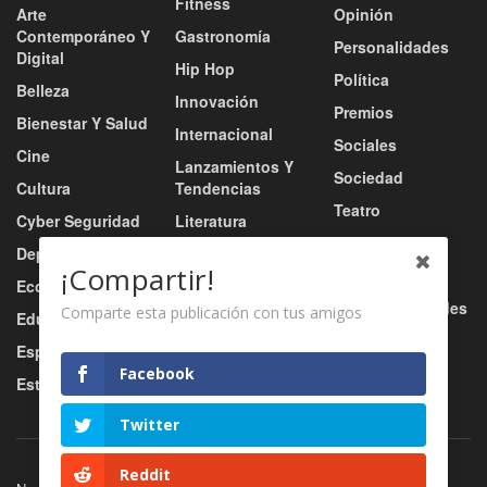
Fitness
Arte
Opinión
Contemporáneo Y
Gastronomía
Personalidades
Digital
Hip Hop
Política
Belleza
Innovación
Premios
Bienestar Y Salud
Internacional
Sociales
Cine
Lanzamientos Y
Sociedad
Cultura
Tendencias
Teatro
Cyber Seguridad
Literatura
Tecnología
Deportes
Moda
¡Compartir!
Turismo
Economía
Música
Tv / Radio / Redes
Comparte esta publicación con tus amigos
Educación
Música Urbana
Video
Esports
Nacional
Facebook
Estilo De Vida
Negocio
Twitter
Reddit