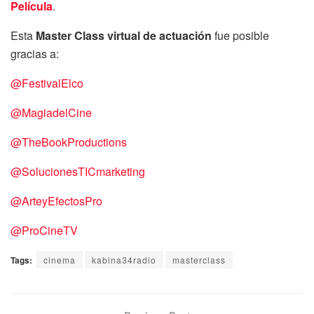
Película
.
Esta
Master Class virtual de actuación
fue posible
gracias a:
@FestivalElco
@MagiadelCine
@TheBookProductions
@SolucionesTICmarketing
@ArteyEfectosPro
@ProCineTV
Tags:
cinema
kabina34radio
masterclass