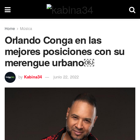
Home
Música
Orlando Conga en las
mejores posiciones con su
merengue urbano￼
by
Kabina34
junio 22, 2022