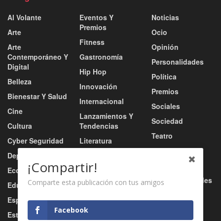
Al Volante
Eventos Y
Noticias
Premios
Arte
Ocio
Fitness
Arte
Opinión
Contemporáneo Y
Gastronomía
Personalidades
Digital
Hip Hop
Política
Belleza
Innovación
Premios
Bienestar Y Salud
Internacional
Sociales
Cine
Lanzamientos Y
Sociedad
Cultura
Tendencias
Teatro
Cyber Seguridad
Literatura
Tecnología
Deportes
Moda
¡Compartir!
Turismo
Economía
Música
Tv / Radio / Redes
Comparte esta publicación con tus amigos
Educación
Música Urbana
Video
Esports
Nacional
Facebook
Estilo De Vida
Negocio