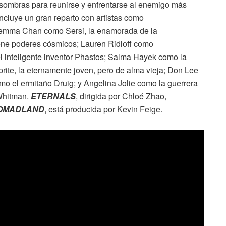
s sombras para reunirse y enfrentarse al enemigo más
incluye un gran reparto con artistas como
Gemma Chan como Sersi, la enamorada de la
ene poderes cósmicos; Lauren Ridloff como
l inteligente inventor Phastos; Salma Hayek como la
prite, la eternamente joven, pero de alma vieja; Don Lee
 el ermitaño Druig; y Angelina Jolie como la guerrera
 Whitman.
ETERNALS
, dirigida por Chloé Zhao,
OMADLAND
, está producida por Kevin Feige.