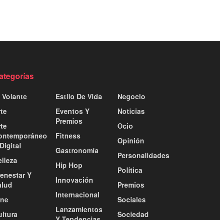
ategorías
 Volante
Estilo De Vida
Negocio
te
Eventos Y
Noticias
Premios
te
Ocio
ontemporáneo
Fitness
Opinión
Digital
Gastronomía
Personalidades
lleza
Hip Hop
Política
ienestar Y
Innovación
alud
Premios
Internacional
ine
Sociales
Lanzamientos
ultura
Sociedad
Y Tendencias