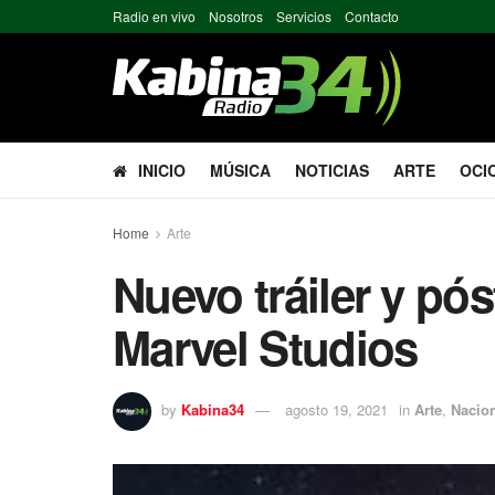
Radio en vivo
Nosotros
Servicios
Contacto
INICIO
MÚSICA
NOTICIAS
ARTE
OCI
Home
Arte
Nuevo tráiler y pós
Marvel Studios
by
Kabina34
agosto 19, 2021
in
Arte
,
Nacio