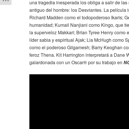
una tragedia inesperada los obliga a salir de la
antiguo del hombre: los Desviantes. La película 
Richard Madden como el todopoderoso Ikaris; 
humanidad; Kumail Nanjiani como Kingo, que ti
la superveloz Makkari; Brian Tyree Henry como e
líder sabia y espiritual Ajak; Lia McHugh como S
como el poderoso Gilgamesh; Barry Keoghan como
feroz Thena. Kit Harrington interpretará a Dane
galardonada con un Oscar® por su trabajo en
N