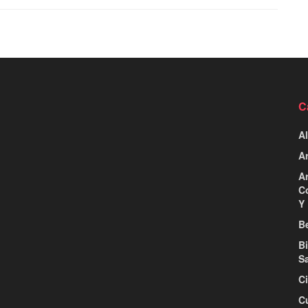
C
Al
Ar
Ar
C
Y 
Be
B
S
C
C