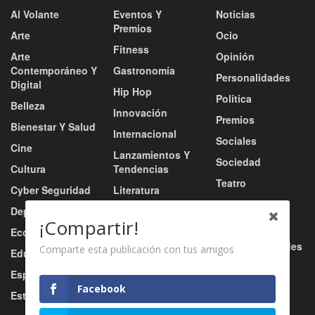
Al Volante
Eventos Y
Noticias
Premios
Arte
Ocio
Fitness
Arte
Opinión
Contemporáneo Y
Gastronomía
Personalidades
Digital
Hip Hop
Política
Belleza
Innovación
Premios
Bienestar Y Salud
Internacional
Sociales
Cine
Lanzamientos Y
Sociedad
Cultura
Tendencias
Teatro
Cyber Seguridad
Literatura
Tecnología
Deportes
Moda
¡Compartir!
Turismo
Economía
Música
Tv / Radio / Redes
Comparte esta publicación con tus amigos
Educación
Música Urbana
Video
Esports
Nacional
Facebook
Estilo De Vida
Negocio