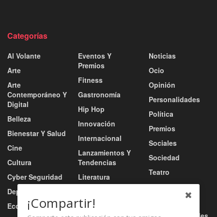
Categorías
Al Volante
Eventos Y
Noticias
Premios
Arte
Ocio
Fitness
Arte
Opinión
Contemporáneo Y
Gastronomía
Personalidades
Digital
Hip Hop
Política
Belleza
Innovación
Premios
Bienestar Y Salud
Internacional
Sociales
Cine
Lanzamientos Y
Sociedad
Cultura
Tendencias
Teatro
Cyber Seguridad
Literatura
Tecnología
Deportes
Moda
¡Compartir!
Turismo
Economía
Música
Tv / Radio / Redes