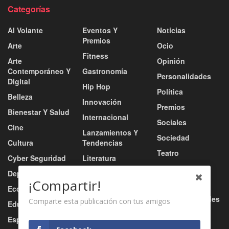
Categorías
Al Volante
Eventos Y
Noticias
Premios
Arte
Ocio
Fitness
Arte
Opinión
Contemporáneo Y
Gastronomía
Personalidades
Digital
Hip Hop
Política
Belleza
Innovación
Premios
Bienestar Y Salud
Internacional
Sociales
Cine
Lanzamientos Y
Sociedad
Cultura
Tendencias
Teatro
Cyber Seguridad
Literatura
Tecnología
Deportes
Moda
¡Compartir!
Turismo
Economía
Música
Tv / Radio / Redes
Comparte esta publicación con tus amigos
Educación
Música Urbana
Video
Esports
Nacional