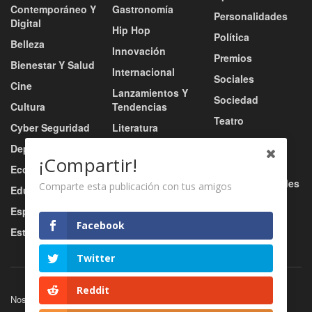
Contemporáneo Y
Gastronomía
Personalidades
Digital
Hip Hop
Política
Belleza
Innovación
Premios
Bienestar Y Salud
Internacional
Sociales
Cine
Lanzamientos Y
Sociedad
Cultura
Tendencias
Teatro
Cyber Seguridad
Literatura
Tecnología
Deportes
Moda
¡Compartir!
Turismo
Economía
Música
Tv / Radio / Redes
Comparte esta publicación con tus amigos
Educación
Música Urbana
Video
Esports
Nacional
Facebook
Estilo De Vida
Negocio
Twitter
Reddit
Nosotros
Servicios
Contacto