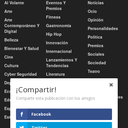
Al Volante
Eventos Y
Noticias
Premios
Arte
Ocio
Fitness
Arte
Opinión
Contemporáneo Y
Gastronomía
Personalidades
Digital
Hip Hop
Política
Belleza
Innovación
Premios
Bienestar Y Salud
Internacional
Sociales
Cine
Lanzamientos Y
Sociedad
Cultura
Tendencias
Teatro
Cyber Seguridad
Literatura
Tecnología
Deportes
Moda
¡Compartir!
Turismo
Economía
Música
Tv / Radio / Redes
Comparte esta publicación con tus amigos
Educación
Música Urbana
Video
Esports
Nacional
Facebook
Estilo De Vida
Negocio
Twitter