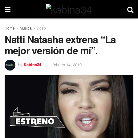
Home
Música
video
Natti Natasha extrena “La
mejor versión de mí”.
by
Kabina34
febrero 14, 2019