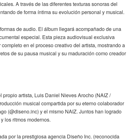
ales. A través de las diferentes texturas sonoras del
mentando de forma íntima su evolución personal y musical.
aformas de audio. El álbum llegará acompañado de una
ocumental especial. Esta pieza audiovisual exclusiva
r completo en el proceso creativo del artista, mostrando a
s retos de su pausa musical y su maduración como creador
 propio artista, Luis Daniel Nieves Arocho (NAIZ /
roducción musical compartida por su eterno colaborador
go (@diseno.inc) y el mismo NAIZ. Juntos han logrado
 y los ritmos modernos.
mada por la prestigiosa agencia Diseño Inc. (reconocida