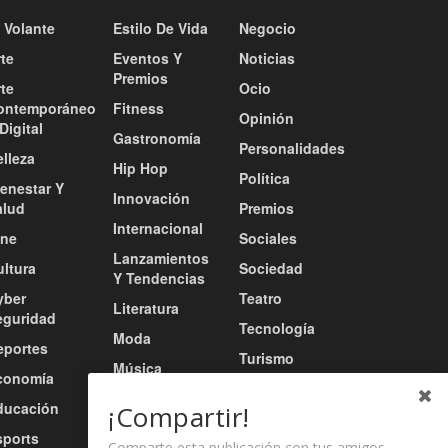
 Volante
Estilo De Vida
Negocio
te
Eventos Y
Noticias
Premios
te
Ocio
ontemporáneo
Fitness
Opinión
Digital
Gastronomía
Personalidades
lleza
Hip Hop
Política
ienestar Y
Innovación
alud
Premios
Internacional
ine
Sociales
Lanzamientos
ultura
Sociedad
Y Tendencias
yber
Teatro
Literatura
eguridad
Tecnología
Moda
eportes
Turismo
Música
conomía
Tv / Radio /
Música Urbana
ducación
Redes
¡Compartir!
Nacional
sports
Video
Comparte esta publicación con tus amigos