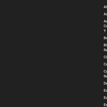
Al
Ar
Ar
C
Y 
Be
B
S
C
C
C
S
D
E
E
E