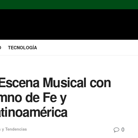
O
TECNOLOGÍA
 Escena Musical con
imno de Fe y
atinoamérica
0
 y Tendencias