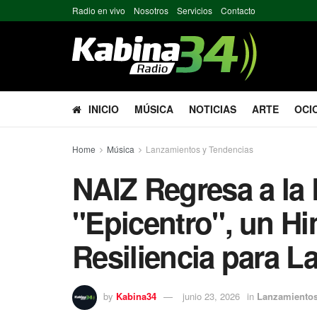
Radio en vivo
Nosotros
Servicios
Contacto
INICIO
MÚSICA
NOTICIAS
ARTE
OCI
Home
Música
Lanzamientos y Tendencias
NAIZ Regresa a la
"Epicentro", un H
Resiliencia para L
by
Kabina34
junio 23, 2026
in
Lanzamientos